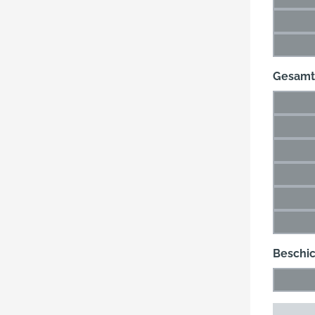
(Di
47 m
(Di
60 m
(Di
Gesamt
26 m
(Di
36 m
(Di
49 m
(Di
66 m
(Di
89 m
(Di
115 
(Di
Beschi
Blank
(Die