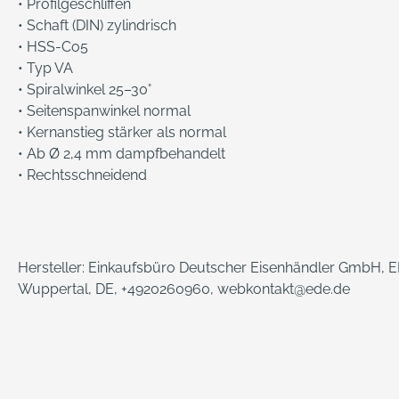
• Profilgeschliffen
• Schaft (DIN) zylindrisch
• HSS-Co5
• Typ VA
• Spiralwinkel 25–30°
• Seitenspanwinkel normal
• Kernanstieg stärker als normal
• Ab Ø 2,4 mm dampfbehandelt
• Rechtsschneidend
Hersteller: Einkaufsbüro Deutscher Eisenhändler GmbH, ED
Wuppertal, DE, +4920260960, webkontakt@ede.de