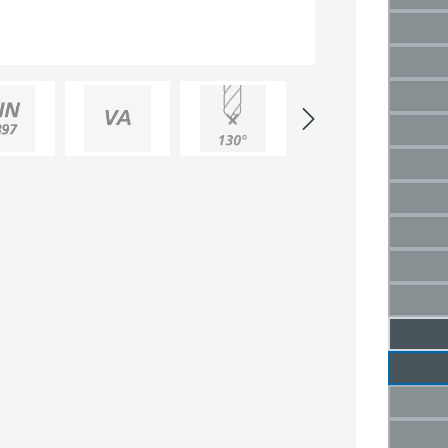
(Die
2,5 m
(Di
3 mm
(Die
3,5 
(Di
4 mm
(Die
4,5 
(Di
5 mm
(Die
5,5 
(Di
6 mm
(Die
6,5 
(Di
7 mm
7,5 m
8 mm
(Die
8,5 
(Di