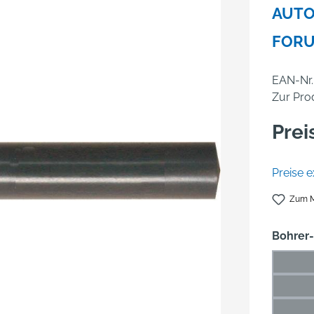
AUTO
FOR
EAN-Nr.
Zur Pro
Prei
Preise e
Zum M
Bohrer
1 mm
(Die
1,5 m
(Di
2 mm