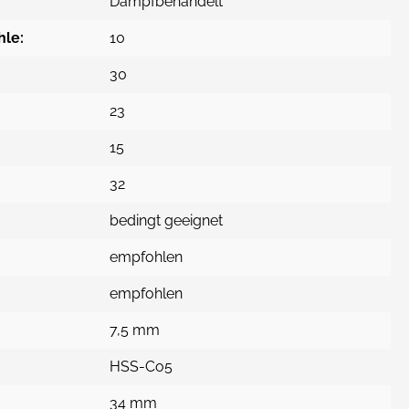
Dampfbehandelt
hle:
10
30
23
15
32
bedingt geeignet
empfohlen
empfohlen
7,5 mm
HSS-Co5
34 mm