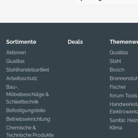
Sortimente
Deals
Themenwe
Aktionen
Qualitas
Qualitas
Stahl
Stahlhandelsartikel
Bosch
Arbeitsschutz
Brennenstuh
Bau-,
Fischer
Möbelbeschläge &
forum Tools
Schließtechnik
Handwerkst
Befestigungsteile
Elektrower
Betriebseinrichtung
Sanitär, Hei
Chemische &
Klima
Technische Produkte