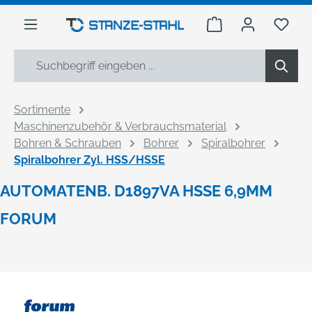
alt springen
Warenkorb enthäl
Du h
Sortimente
Maschinenzubehör & Verbrauchsmaterial
Bohren & Schrauben
Bohrer
Spiralbohrer
Spiralbohrer Zyl. HSS/HSSE
AUTOMATENB. D1897VA HSSE 6,9MM
FORUM
Bildergalerie überspringen