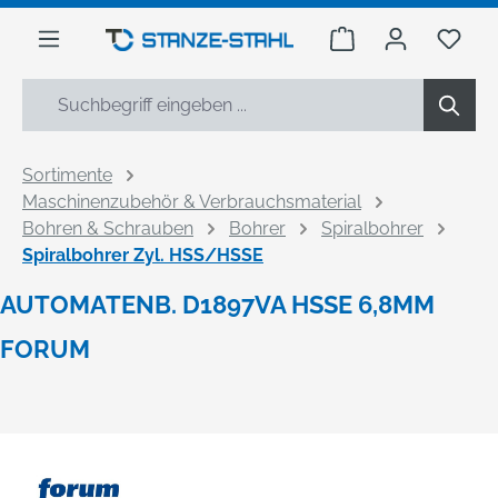
alt springen
Warenkorb enthäl
Du h
Sortimente
Maschinenzubehör & Verbrauchsmaterial
Bohren & Schrauben
Bohrer
Spiralbohrer
Spiralbohrer Zyl. HSS/HSSE
AUTOMATENB. D1897VA HSSE 6,8MM
FORUM
Bildergalerie überspringen