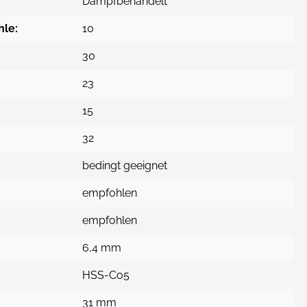
Dampfbehandelt
hle:
10
30
23
15
32
bedingt geeignet
empfohlen
empfohlen
6,4 mm
HSS-Co5
31 mm