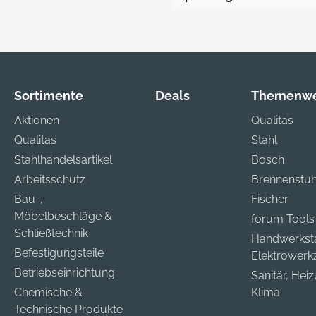
Sortimente
Deals
Themenwe
Aktionen
Qualitas
Qualitas
Stahl
Stahlhandelsartikel
Bosch
Arbeitsschutz
Brennenstuh
Bau-,
Fischer
Möbelbeschläge &
forum Tools
Schließtechnik
Handwerkst
Befestigungsteile
Elektrower
Betriebseinrichtung
Sanitär, Hei
Chemische &
Klima
Technische Produkte