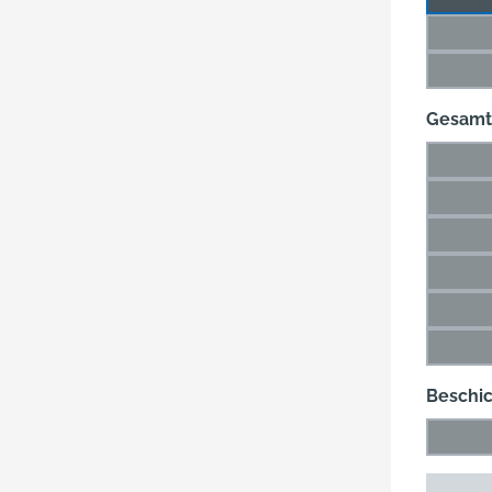
47 m
(Di
60 m
(Di
Gesamt
26 m
(Di
36 m
(Di
49 m
(Di
66 m
(Di
89 m
(Di
115 
(Di
Beschi
Blank
(Die