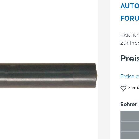
AUTO
FOR
EAN-Nr.
Zur Pro
Prei
Preise e
Zum M
Bohrer
1 mm
(Die
1,5 m
(Di
2 mm