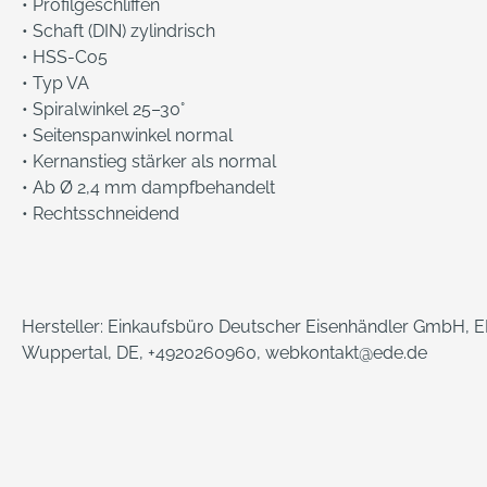
• Profilgeschliffen
• Schaft (DIN) zylindrisch
• HSS-Co5
• Typ VA
• Spiralwinkel 25–30°
• Seitenspanwinkel normal
• Kernanstieg stärker als normal
• Ab Ø 2,4 mm dampfbehandelt
• Rechtsschneidend
Hersteller: Einkaufsbüro Deutscher Eisenhändler GmbH, ED
Wuppertal, DE, +4920260960, webkontakt@ede.de