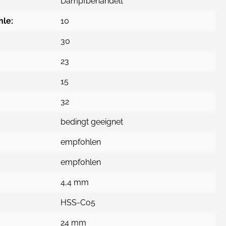
Dampfbehandelt
hle:
10
30
23
15
32
bedingt geeignet
empfohlen
empfohlen
4,4 mm
HSS-Co5
24 mm