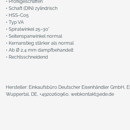
• Profilgeschliffen
• Schaft (DIN) zylindrisch
• HSS-Co5
• Typ VA
• Spiralwinkel 25–30°
• Seitenspanwinkel normal
• Kernanstieg stärker als normal
• Ab Ø 2,4 mm dampfbehandelt
• Rechtsschneidend
Hersteller: Einkaufsbüro Deutscher Eisenhändler GmbH, ED
Wuppertal, DE, +4920260960, webkontakt@ede.de