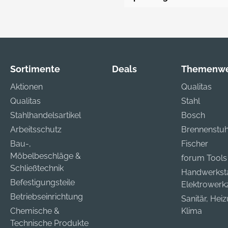
Sortimente
Deals
Themenwe
Aktionen
Qualitas
Qualitas
Stahl
Stahlhandelsartikel
Bosch
Arbeitsschutz
Brennenstuh
Bau-,
Fischer
Möbelbeschläge &
forum Tools
Schließtechnik
Handwerkst
Befestigungsteile
Elektrower
Betriebseinrichtung
Sanitär, Hei
Chemische &
Klima
Technische Produkte