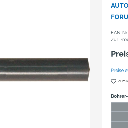
AUTO
FOR
EAN-Nr.
Zur Pro
Prei
Preise e
Zum M
Bohrer
1 mm
(Die
1,5 m
(Di
2 mm