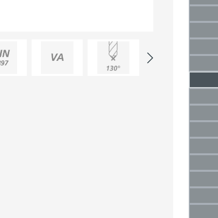
(Die
2,5 m
(Di
3 mm
(Die
3,5 
(Di
4 mm
(Die
4,5 
5 mm
(Die
5,5 
(Di
6 mm
(Die
6,5 
(Di
7 mm
(Die
7,5 m
(Di
8 mm
(Die
8,5 
(Di