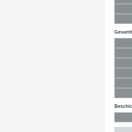
(Di
47 m
(Di
60 m
(Di
Gesamt
26 m
(Di
36 m
(Di
49 m
(Di
66 m
(Di
89 m
(Di
115 
(Di
Beschi
Blank
(Die