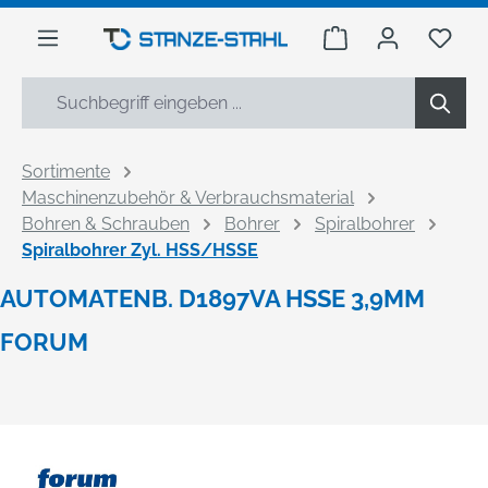
alt springen
Warenkorb enthäl
Du h
Sortimente
Maschinenzubehör & Verbrauchsmaterial
Bohren & Schrauben
Bohrer
Spiralbohrer
Spiralbohrer Zyl. HSS/HSSE
AUTOMATENB. D1897VA HSSE 3,9MM
FORUM
Bildergalerie überspringen