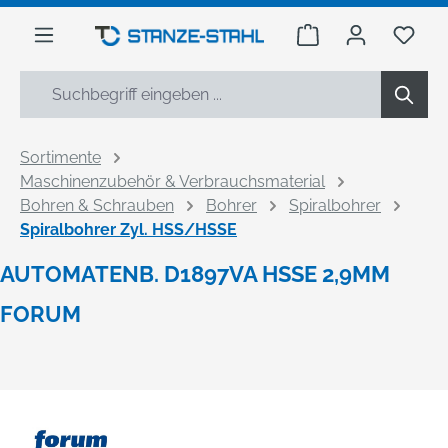
alt springen
Warenkorb enthäl
Du h
Sortimente
Maschinenzubehör & Verbrauchsmaterial
Bohren & Schrauben
Bohrer
Spiralbohrer
Spiralbohrer Zyl. HSS/HSSE
AUTOMATENB. D1897VA HSSE 2,9MM
FORUM
Bildergalerie überspringen