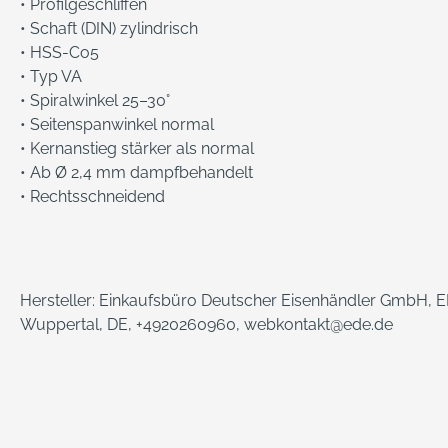
• Profilgeschliffen
• Schaft (DIN) zylindrisch
• HSS-Co5
• Typ VA
• Spiralwinkel 25–30°
• Seitenspanwinkel normal
• Kernanstieg stärker als normal
• Ab Ø 2,4 mm dampfbehandelt
• Rechtsschneidend
Hersteller: Einkaufsbüro Deutscher Eisenhändler GmbH, ED
Wuppertal, DE, +4920260960, webkontakt@ede.de