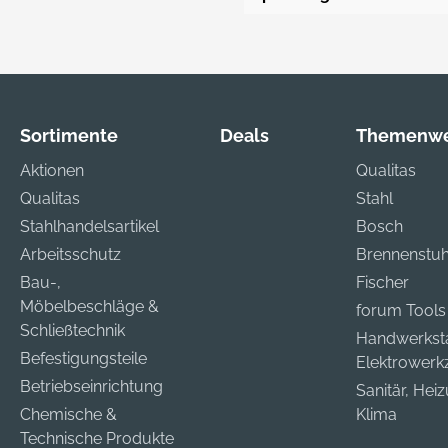
Sortimente
Deals
Themenwe
Aktionen
Qualitas
Qualitas
Stahl
Stahlhandelsartikel
Bosch
Arbeitsschutz
Brennenstuh
Bau-,
Fischer
Möbelbeschläge &
forum Tools
Schließtechnik
Handwerkst
Befestigungsteile
Elektrower
Betriebseinrichtung
Sanitär, Hei
Chemische &
Klima
Technische Produkte