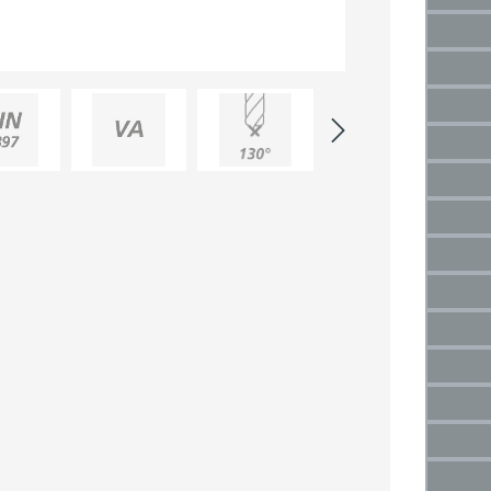
(Die
2,5 m
(Di
3 mm
(Die
3,5 
(Di
4 mm
(Die
4,5 
(Di
5 mm
(Die
5,5 
(Di
6 mm
(Die
6,5 
(Di
7 mm
(Die
7,5 m
(Di
8 mm
(Die
8,5 
(Di