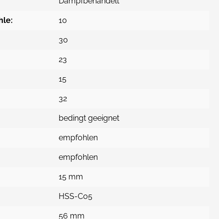
Dampfbehandelt
hle:
10
30
23
15
32
bedingt geeignet
empfohlen
empfohlen
15 mm
HSS-Co5
56 mm