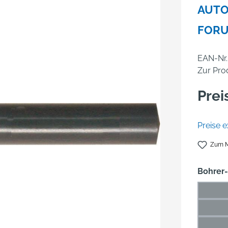
AUTO
FOR
EAN-Nr.
Zur Pro
Prei
Preise e
Zum M
Bohrer
1 mm
(Die
1,5 m
(Di
2 mm