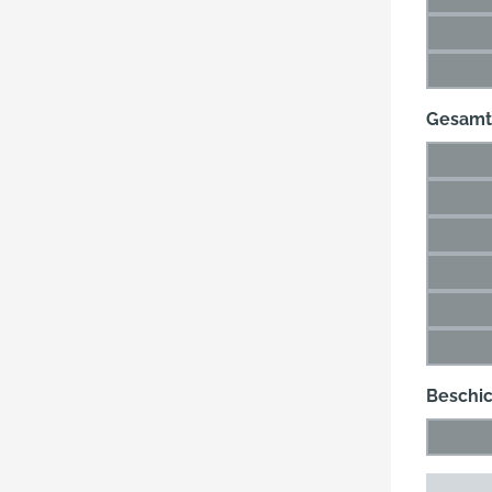
(Di
47 m
(Di
60 m
(Di
Gesamt
26 m
(Di
36 m
(Di
49 m
(Di
66 m
(Di
89 m
(Di
115 
(Di
Beschi
Blank
(Die