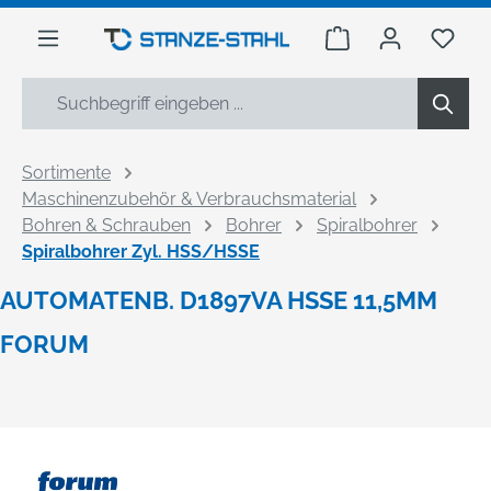
alt springen
Warenkorb enthäl
Du h
Sortimente
Maschinenzubehör & Verbrauchsmaterial
Bohren & Schrauben
Bohrer
Spiralbohrer
Spiralbohrer Zyl. HSS/HSSE
AUTOMATENB. D1897VA HSSE 11,5MM
FORUM
Bildergalerie überspringen