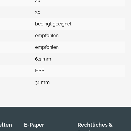
20
30
bedingt geeignet
empfohlen
empfohlen
6,1 mm
HSS
31 mm
lten
E-Paper
Rechtliches &