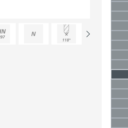
3 mm
(Die
3,5 
(Di
4 mm
(Die
4,5 
(Di
5 mm
(Die
5,5 
(Di
6 mm
(Die
6,5 
7 mm
(Die
7,5 m
(Di
8 mm
(Die
8,5 
(Di
9 mm
(Die