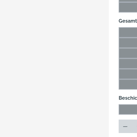
(Di
60 m
(Di
Gesamt
26 m
(Di
36 m
(Di
49 m
(Di
66 m
(Di
89 m
(Di
115 
(Di
Beschi
Blank
(Die