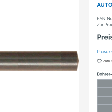
AUTO
EAN-Nr.
Zur Pro
Prei
Preise e
Zum M
Bohrer
1 mm
(Die
1,5 m
(Di
2 mm
(Die
2,5 m
(Di