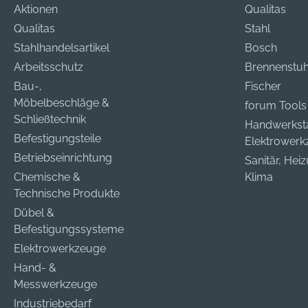
Aktionen
Qualitas
Qualitas
Stahl
Stahlhandelsartikel
Bosch
Arbeitsschutz
Brennenstuh
Bau-,
Fischer
Möbelbeschläge &
forum Tools
Schließtechnik
Handwerkst
Befestigungsteile
Elektrower
Betriebseinrichtung
Sanitär, Hei
Chemische &
Klima
Technische Produkte
Dübel &
Befestigungssysteme
Elektrowerkzeuge
Hand- &
Messwerkzeuge
Industriebedarf