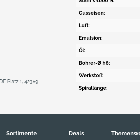
Stahl < 1000 N:
Gusseisen:
Luft:
Emulsion:
Öl:
Bohrer-Ø h8:
Werkstoff:
E Platz 1, 42389
Spirallänge:
Sortimente
Deals
Themenwe