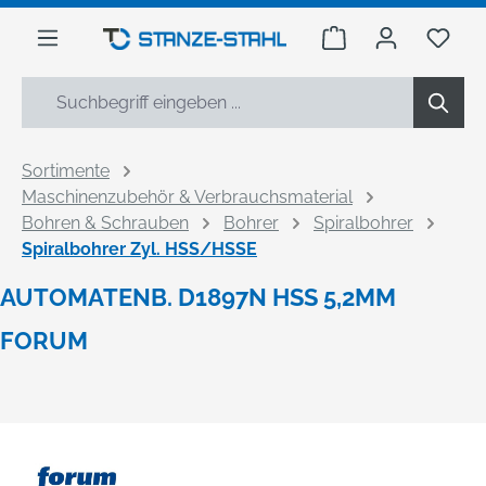
alt springen
Warenkorb enthäl
Du h
Sortimente
Maschinenzubehör & Verbrauchsmaterial
Bohren & Schrauben
Bohrer
Spiralbohrer
Spiralbohrer Zyl. HSS/HSSE
AUTOMATENB. D1897N HSS 5,2MM
FORUM
Bildergalerie überspringen