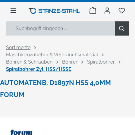
alt springen
Warenkorb enthäl
Du h
Sortimente
Maschinenzubehör & Verbrauchsmaterial
Bohren & Schrauben
Bohrer
Spiralbohrer
Spiralbohrer Zyl. HSS/HSSE
AUTOMATENB. D1897N HSS 4,0MM
FORUM
Bildergalerie überspringen