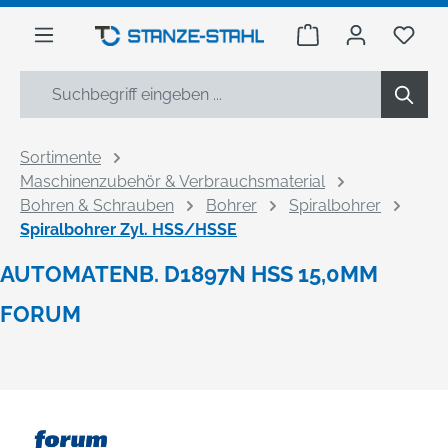
alt springen
Warenkorb enthäl
Du h
Sortimente
Maschinenzubehör & Verbrauchsmaterial
Bohren & Schrauben
Bohrer
Spiralbohrer
Spiralbohrer Zyl. HSS/HSSE
AUTOMATENB. D1897N HSS 15,0MM
FORUM
Bildergalerie überspringen